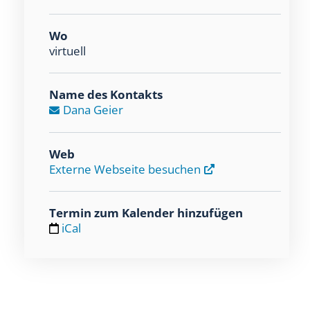
Wo
virtuell
Name des Kontakts
Dana Geier
Web
Externe Webseite besuchen
Termin zum Kalender hinzufügen
iCal
h
t
t