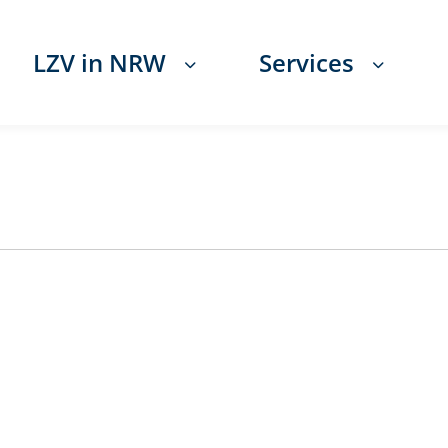
LZV in NRW
Services